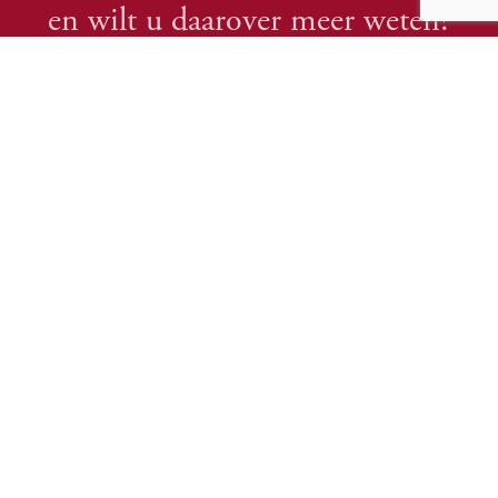
en wilt u daarover meer weten?
Meld u hierna aan met uw e-mailadres of rechtstreeks via onze
contactpagina en we houden u op de hoogte!
We respecteren uw privacy (als vanzelf natuurlijk)
Lees onze
privacyverklaring