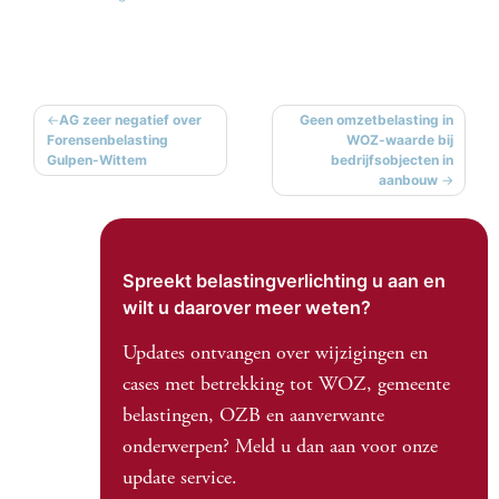
BERICHT
AG zeer negatief over
Geen omzetbelasting in
Forensenbelasting
WOZ-waarde bij
NAVIGATIE
Gulpen-Wittem
bedrijfsobjecten in
aanbouw
Spreekt belastingverlichting u aan en
wilt u daarover meer weten?
Updates ontvangen over wijzigingen en
cases met betrekking tot WOZ, gemeente
belastingen, OZB en aanverwante
onderwerpen? Meld u dan aan voor onze
update service.