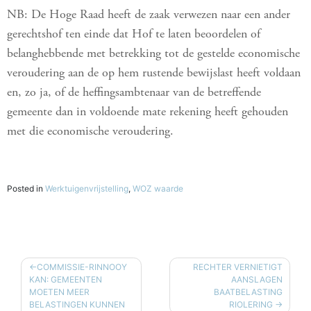
NB: De Hoge Raad heeft de zaak verwezen naar een ander
gerechtshof ten einde dat Hof te laten beoordelen of
belanghebbende met betrekking tot de gestelde economische
veroudering aan de op hem rustende bewijslast heeft voldaan
en, zo ja, of de heffingsambtenaar van de betreffende
gemeente dan in voldoende mate rekening heeft gehouden
met die economische veroudering.
Posted in
Werktuigenvrijstelling
,
WOZ waarde
BERICHT
COMMISSIE-RINNOOY
RECHTER VERNIETIGT
KAN: GEMEENTEN
AANSLAGEN
NAVIGATIE
MOETEN MEER
BAATBELASTING
BELASTINGEN KUNNEN
RIOLERING