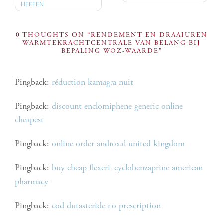
HEFFEN
0 THOUGHTS ON “
RENDEMENT EN DRAAIUREN
WARMTEKRACHTCENTRALE VAN BELANG BIJ
BEPALING WOZ-WAARDE
”
Pingback:
réduction kamagra nuit
Pingback:
discount enclomiphene generic online
cheapest
Pingback:
online order androxal united kingdom
Pingback:
buy cheap flexeril cyclobenzaprine american
pharmacy
Pingback:
cod dutasteride no prescription